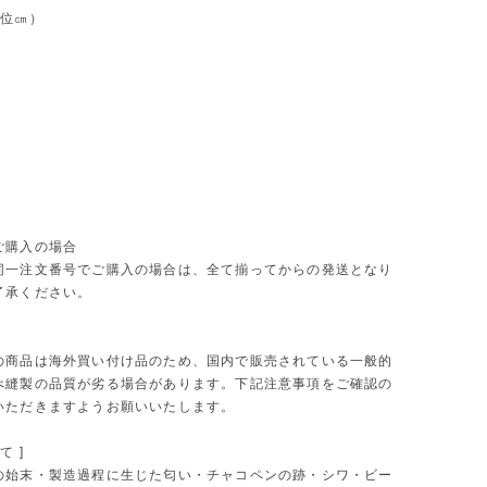
単位㎝）
ご購入の場合
同一注文番号でご購入の場合は、全て揃ってからの発送となり
了承ください。
の商品は海外買い付け品のため、国内で販売されている一般的
べ縫製の品質が劣る場合があります。下記注意事項をご確認の
いただきますようお願いいたします。
て ]
の始末・製造過程に生じた匂い・チャコペンの跡・シワ・ビー