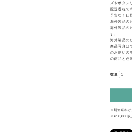
ズやボタン
配送過程で
予告なく仕
海外製品の
海外製品の
す。
海外製品の
商品写真は
のお使いの
の商品と色
数量
※別途送料が
※¥10,0