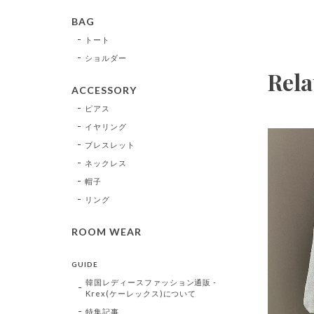
BAG
トート
ショルダー
Rela
ACCESSORY
ピアス
イヤリング
ブレスレット
ネックレス
帽子
リング
ROOM WEAR
GUIDE
韓国レディースファッション通販 -
Krex(ケーレックス)について
特集記事