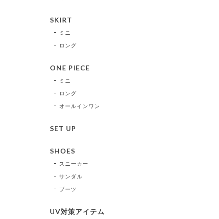
SKIRT
ミニ
ロング
ONE PIECE
ミニ
ロング
オールインワン
SET UP
SHOES
スニーカー
サンダル
ブーツ
UV対策アイテム