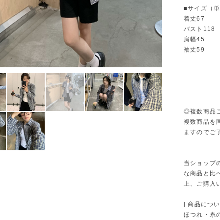
■サイズ（
着丈67
バスト118
肩幅45
袖丈59
◎複数商品
複数商品を
ますのでご
当ショップ
な商品と比
上、ご購入
[ 商品につい
ほつれ・糸